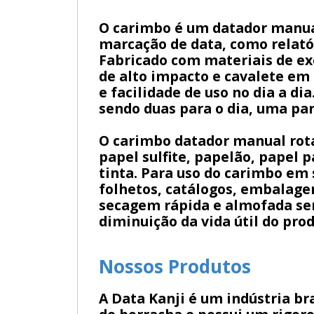
O carimbo é um datador manual
marcação de data, como relatór
Fabricado com materiais de exc
de alto impacto e cavalete em
e facilidade de uso no dia a di
sendo duas para o dia, uma pa
O carimbo datador manual rota
papel sulfite, papelão, papel 
tinta. Para uso do carimbo em
folhetos, catálogos, embalagen
secagem rápida e almofada sem
diminuição da vida útil do prod
Nossos Produtos
A Data Kanji é um indústria b