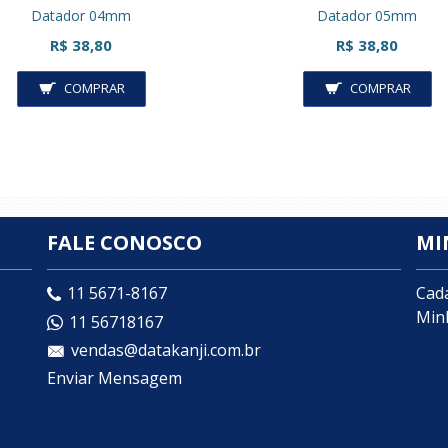
Datador 04mm
Datador 05mm
R$ 38,80
R$ 38,80
COMPRAR
COMPRAR
FALE CONOSCO
MI
Cad
11 5671-8167
Min
11 56718167
vendas@datakanji.com.br
Enviar Mensagem