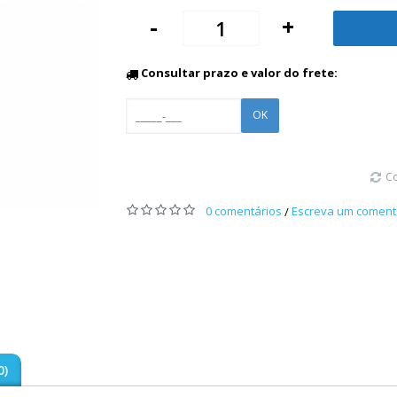
-
+
Consultar prazo e valor do frete:
OK
C
0 comentários
Escreva um coment
/
0)