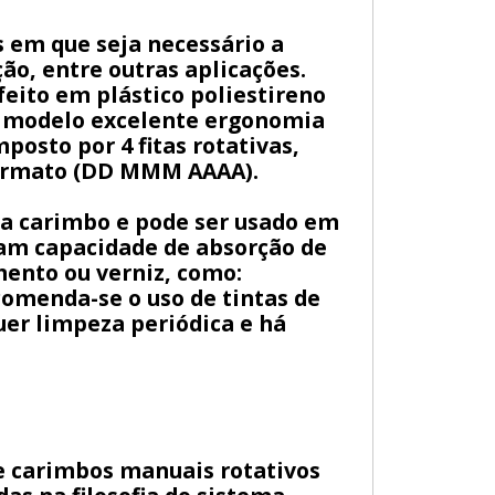
 em que seja necessário a
ão, entre outras aplicações.
feito em plástico poliestireno
ao modelo excelente ergonomia
posto por 4 fitas rotativas,
 formato (DD MMM AAAA).
ra carimbo e pode ser usado em
nham capacidade de absorção de
mento ou verniz, como:
ecomenda-se o uso de tintas de
uer limpeza periódica e há
de carimbos manuais rotativos