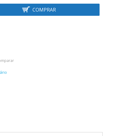
COMPRAR
omparar
ário