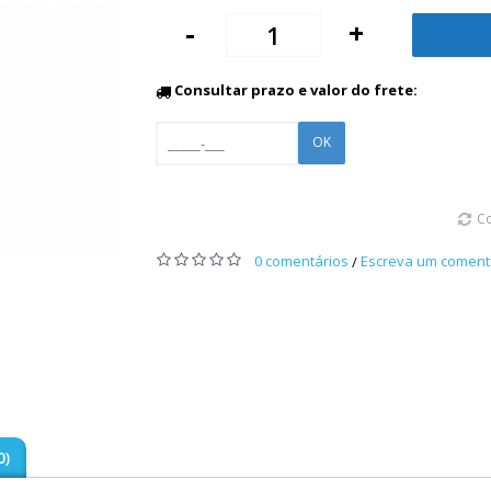
-
+
Consultar prazo e valor do frete:
OK
C
0 comentários
Escreva um coment
/
0)