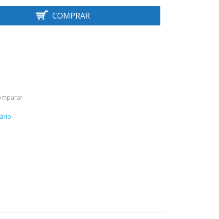
COMPRAR
omparar
ário