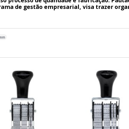
so processo de qualidade e fabricação. Pautad
ama de gestão empresarial, visa trazer organ
 mm