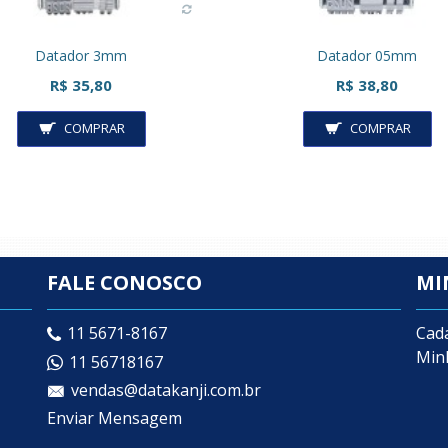
Datador 3mm
Datador 05mm
R$ 35,80
R$ 38,80
COMPRAR
COMPRAR
FALE CONOSCO
MI
Cad
11 5671-8167
Min
11 56718167
vendas@datakanji.com.br
Enviar Mensagem