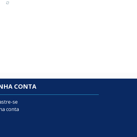
NHA CONTA
astre-se
ha conta