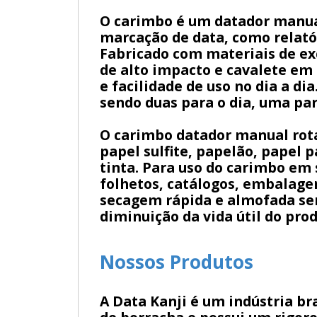
O carimbo é um datador manual
marcação de data, como relatór
Fabricado com materiais de exc
de alto impacto e cavalete em
e facilidade de uso no dia a di
sendo duas para o dia, uma pa
O carimbo datador manual rota
papel sulfite, papelão, papel 
tinta. Para uso do carimbo em
folhetos, catálogos, embalagen
secagem rápida e almofada sem
diminuição da vida útil do prod
Nossos Produtos
A Data Kanji é um indústria b