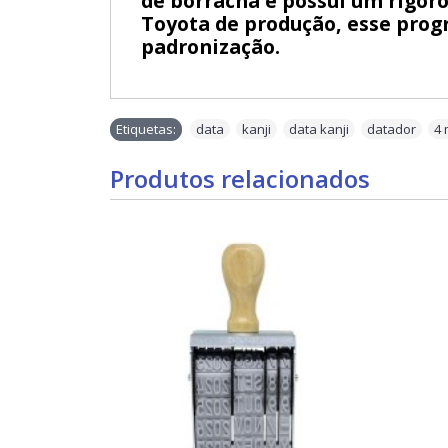
de borracha e possui um rigoro
Toyota de produção, esse progr
padronização.
Etiquetas:
data
,
kanji
,
data kanji
,
datador
,
4
Produtos relacionados