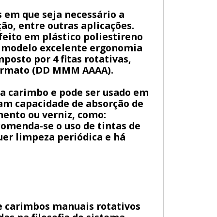
 em que seja necessário a
ão, entre outras aplicações.
feito em plástico poliestireno
ao modelo excelente ergonomia
posto por 4 fitas rotativas,
 formato (DD MMM AAAA).
ra carimbo e pode ser usado em
nham capacidade de absorção de
mento ou verniz, como:
ecomenda-se o uso de tintas de
uer limpeza periódica e há
de carimbos manuais rotativos